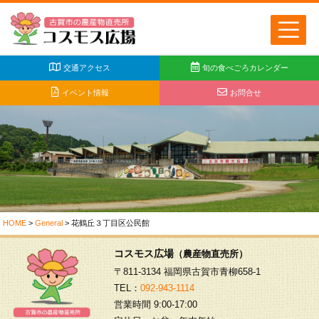
交通アクセス
旬の食べごろカレンダー
イベント情報
お問合せ
HOME
>
General
>
花鶴丘３丁目区公民館
コスモス広場
（農産物直売所）
〒811-3134 福岡県古賀市青柳658-1
TEL：
092-943-1114
営業時間 9:00-17:00