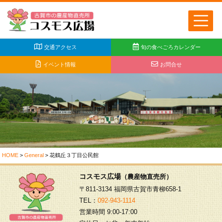
交通アクセス
旬の食べごろカレンダー
イベント情報
お問合せ
HOME
>
General
>
花鶴丘３丁目公民館
コスモス広場
（農産物直売所）
〒811-3134 福岡県古賀市青柳658-1
TEL：
092-943-1114
営業時間 9:00-17:00