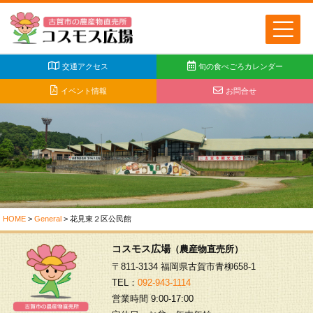
交通アクセス
旬の食べごろカレンダー
イベント情報
お問合せ
HOME
>
General
>
花見東２区公民館
コスモス広場
（農産物直売所）
〒811-3134 福岡県古賀市青柳658-1
TEL：
092-943-1114
営業時間 9:00-17:00