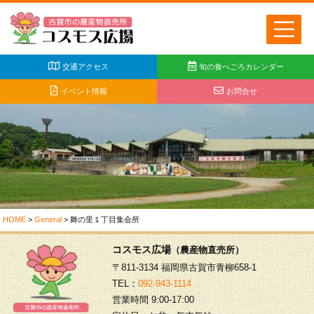
交通アクセス
旬の食べごろカレンダー
イベント情報
お問合せ
HOME
>
General
>
舞の里１丁目集会所
コスモス広場
（農産物直売所）
〒811-3134 福岡県古賀市青柳658-1
TEL：
092-943-1114
営業時間 9:00-17:00