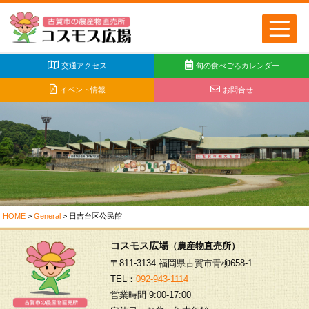
交通アクセス
旬の食べごろカレンダー
イベント情報
お問合せ
HOME
>
General
>
日吉台区公民館
コスモス広場
（農産物直売所）
〒811-3134 福岡県古賀市青柳658-1
TEL：
092-943-1114
営業時間 9:00-17:00