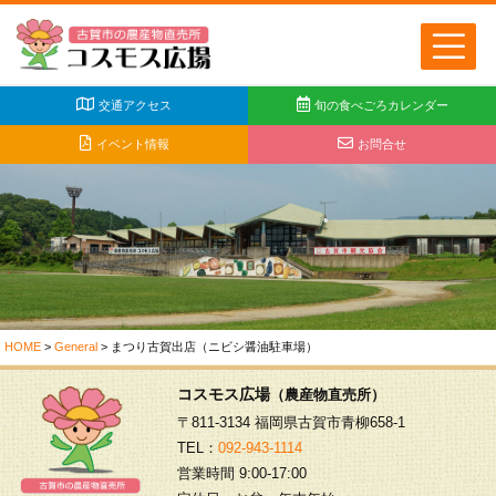
交通アクセス
旬の食べごろカレンダー
イベント情報
お問合せ
HOME
>
General
>
まつり古賀出店（ニビシ醤油駐車場）
コスモス広場
（農産物直売所）
〒811-3134 福岡県古賀市青柳658-1
TEL：
092-943-1114
営業時間 9:00-17:00