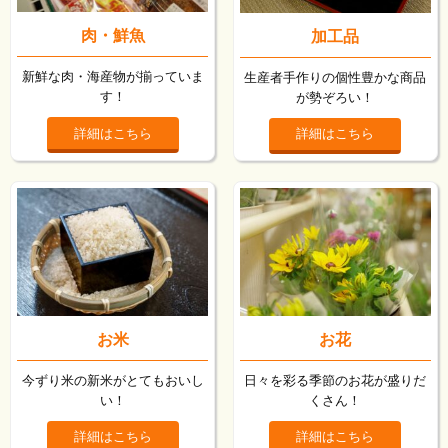
肉・鮮魚
加工品
新鮮な肉・海産物が揃っていま
生産者手作りの個性豊かな商品
す！
が勢ぞろい！
詳細はこちら
詳細はこちら
お米
お花
今ずり米の新米がとてもおいし
日々を彩る季節のお花が盛りだ
い！
くさん！
詳細はこちら
詳細はこちら