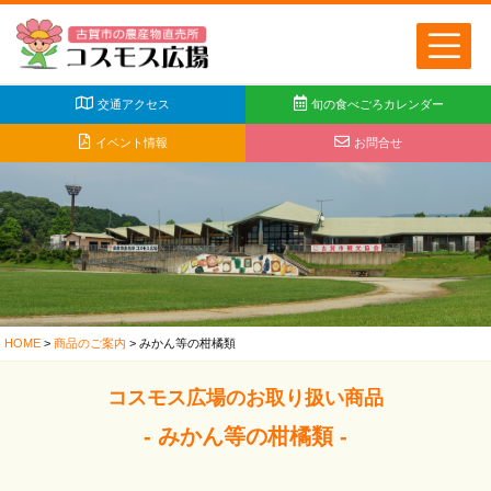
交通アクセス
旬の食べごろカレンダー
イベント情報
お問合せ
HOME
>
商品のご案内
>
みかん等の柑橘類
コスモス広場のお取り扱い商品
- みかん等の柑橘類 -